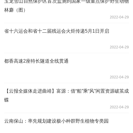
玉龙雪山自然保护区首次监测到国家一级重点保护野生动物
林麝（图）
2022-04-29
省十六运会和省十二届残运会火炬传递5月1日开启
2022-04-29
都香高速2座特长隧道全线贯通
2022-04-29
【云报全媒体走进曲靖】富源：借“船”乘“风”闲置资源破茧成
蝶
2022-04-29
云南保山：率先规划建设极小种群野生植物专类园