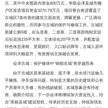
元，其中中央预算内资金800万元，争取会泽县城市棚
户区改造项目资金3270.79万元，项目整合推进覆盖了
古城区7条街巷的建筑立面改造、牌匾更换，广泛调动
群众积极性，共同参与古城的保护与修缮工作。古城区
新建公厕9座，在头道巷、二道巷、三道巷因地制宜设
沿街花池155平方米，立体绿化207平方米，并配套设
特色休息座椅、景观路灯、入口标识牌等，古城人居环
境得到大幅提升，有效推动文旅融合发展。
会泽古城：保护修缮中“铜都名城”将穿越而来
由于古城区原来基础差、底子薄，排水排污设施几
乎瘫痪、停车场等问题，特别是大量的历史建筑和公有
产房屋年久失修，有的残缺破损，名城形象还有待改
善。杨辉介绍说，下一步会泽将继续加大资金投入，结
合“美丽县城”建设契机，传承好历史文脉，持续加强名