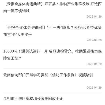
【云报全媒体走进曲靖】师宗县：推动产业集群发展 打造西
南一流不锈钢城
2022-04-29
【云报全媒体走进曲靖】“五一去”哪儿？云报记者带你提
前“打卡”大美罗平
2022-04-29
16000吨！通关试运行一月 瑞丽边检雷允、拉勐通道接力保
障复工复产
2022-04-29
云南信访部门开展学习贯彻《信访工作条例》视频培训
2022-04-29
昆明市五华区就稳增长政策问政于企