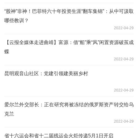
“股神”非神！巴菲特六十年投资生涯“翻车集锦”：从中可汲取
哪些教训？
2022-04-29
【云报全媒体走进曲靖】富源：借“船”乘“风”闲置资源破茧成
蝶
2022-04-29
昆明观音山社区：党建引领建美丽乡村
2022-04-29
爱尔兰外交部长：正在研究将被冻结的俄罗斯资产转交给乌
克兰
2022-04-29
省十六运会和省十二届残运会火炬传递5月1日开启