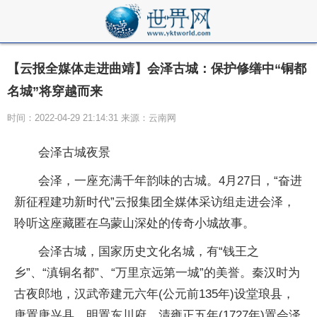
【云报全媒体走进曲靖】会泽古城：保护修缮中“铜都
名城”将穿越而来
时间：2022-04-29 21:14:31 来源：云南网
会泽古城夜景
会泽，一座充满千年韵味的古城。4月27日，“奋进
新征程建功新时代”云报集团全媒体采访组走进会泽，
聆听这座藏匿在乌蒙山深处的传奇小城故事。
会泽古城，国家历史文化名城，有“钱王之
乡”、“滇铜名都”、“万里京远第一城”的美誉。秦汉时为
古夜郎地，汉武帝建元六年(公元前135年)设堂琅县，
唐置唐兴县，明置东川府，清雍正五年(1727年)置会泽