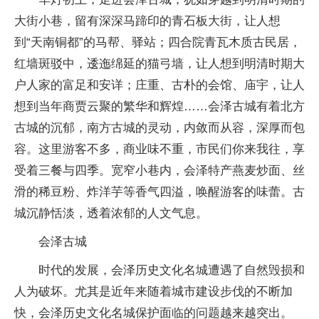
大街小巷，留有深深马蹄印的青石板大街，让人想
到“天南铜都”的马帮、驿站；四合院青瓦木质古民居，
红墙斑驳中，逶迤绵延的猫弓墙，让人想到明清时期大
户人家的富足和安详；庄重、古朴的会馆、庙宇，让人
想到当年商贾云聚的繁华和辉煌……会泽古城有着北方
古城的沉郁，南方古城的灵动，内敛而从容，深厚而包
容。这里游客不多，商业味不重，市民们你来我往，享
受着三餐与四季。宽窄小巷内，会泽特产燕麦炒面、丝
滑的稀豆粉、炸洋芋等香气四溢，唤醒游客的味蕾。古
城沉静恬淡，透着浓郁的人文气息。
会泽古城
时代的发展，会泽历史文化名城遭遇了自然毁损和
人为破坏。尤其是近年来随着城市建设步伐的不断加
快，会泽历史文化名城保护面临的问题越来越突出。