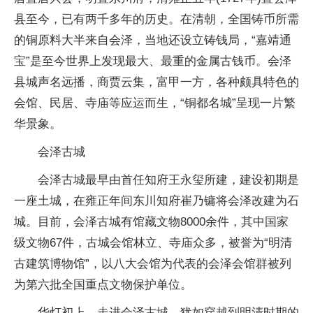
县至今，已有两千多年的历史。在清朝，全国铸币所需
的铜原料大半来自会泽，当地还设立铸钱局，“嘉靖通
宝”是至今世界上发现最大、最重的金属古钱币。会泽
县城声名远播，商贾云集，富甲一方，各种颇具特色的
会馆、民居、寺庙等应运而生，“铜都名城”呈现一片繁
华景象。
会泽古城
会泽古城最早由首任知府王永玺所建，建设初期是
一座土城，在雍正年间东川知府崔乃镛将会泽改建为石
城。目前，会泽古城有馆藏文物8000余件，其中国家
级文物67件，古城会馆林立、寺庙众多，被誉为“明清
古建筑博物馆”，以八大会馆为代表的会泽会馆群被列
为第六批全国重点文物保护单位。
华灯初上，走进会泽古城，犹如穿越到明清时期的