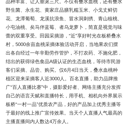
品种丰富、让人垂涎三尺。不仅有叠水血桃，还有叠水
野生菌、永生花、黄家庄品膳乳糯玉米、小戈丈鲜切
花、龙潭葡萄、龙溪抗浪鱼、冒水洞刺绣、青山核桃、
小屯油桃、矣马伴蓝莓、者乌龙萝卜，简直是视觉与味
蕾的双重享受。田园采摘游，“近”享好时光在板桥叠水
村，5000余亩血桃采摘体验活动开启，当地果农们摆
出各自经过一年辛勤劳作管护，不打农药、不施化肥，
结出的获得绿色食品A级认证的生态血桃，等待市民游
客们采摘、品尝、购买。仅6月4日当天，叠水血桃种
植区迎来采摘客人近3000人。百名直播，助力品牌推
广“百人直播比赛”中，摄影爱好者、网络主播充分发挥
自己的语言天赋和直播特长，用手机、相机向外界展示
板桥“一村一品”优质农产品，好的产品加上优秀主播等
于最好的线上推广宣传效果。当天个人直播人气最高的
主播直播间内人数达4万余人。