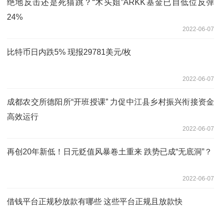
绝地反击还是死猫跳？“木头姐”ARKK基金已自低位反弹
24%
2022-06-07
比特币日内跌5% 现报29781美元/枚
2022-06-07
成都农交所德阳所“开班授课” 力促中江县乡村振兴衔接资金
高效运行
2022-06-07
再创20年新低！日元贬值风暴卷土重来 跌势已成“无底洞”？
2022-06-07
借钱平台正规秒放款有哪些 这些平台正规且放款快