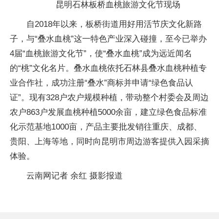
昆明石林板桥血桃旅游文化节现场
自2018年以来，板桥街道用好用活节庆文化新路
子，与“叠水血桃”这一特色产业深入碰撞，至今已举办
4届“血桃旅游文化节”，使“叠水血桃”成为远近闻名
的“桃”文化名片。叠水血桃依托石林县叠水血桃种植专
业合作社，成功注册“叠水”商标并申请“绿色食品认
证”。现有328户农户规模种植，带动整个村委会及周边
农户863户发展血桃种植5000余亩，建立绿色食品标准
化示范基地1000亩，产品主要批发销往重庆、成都、
贵阳、上海等地，同时向昆明市周边游客提供入园采摘
体验。
云南网记者 余红 摄影报道