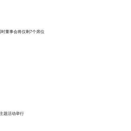
会 届时董事会将仅剩7个席位
育主题活动举行