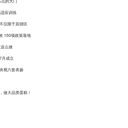
基点的大门
地适应训练
不仅限于其辖区
 150项政策落地
议这么做
7月成立
受央视六套表扬
，做大品类蛋糕！