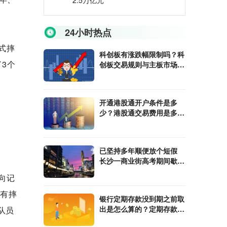
2.5万亿元
24小时热点
式摔
科创板有涨跌幅限制吗？科
3个
创板交易规则与主板市场有
什么区别？
开通港股通开户条件是多
少？港股通交易费用是多
少?
已坚持多年顺便放个短假
长沙一商业街高考期间歇业
静音
向记
会有摔
银行定期存款没到期之前取
出是怎么算的？定期存款到
队员
期后不取可以吗？