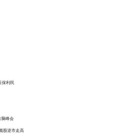
医保利民
首脑峰会
中概股逆市走高