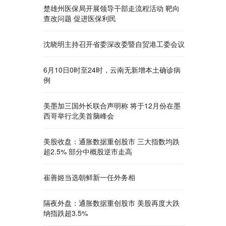
楚雄州医保局开展领导干部走流程活动 靶向
查改问题 促进医保利民
沈晓明主持召开省委深改委暨自贸港工委会议
6月10日0时至24时，云南无新增本土确诊病
例
美墨加三国外长联合声明称 将于12月份在墨
西哥举行北美首脑峰会
美股收盘：通胀数据重创股市 三大指数均跌
超2.5% 部分中概股逆市走高
崔善姬当选朝鲜新一任外务相
隔夜外盘：通胀数据重创股市 美股再度大跌
纳指跌超3.5%