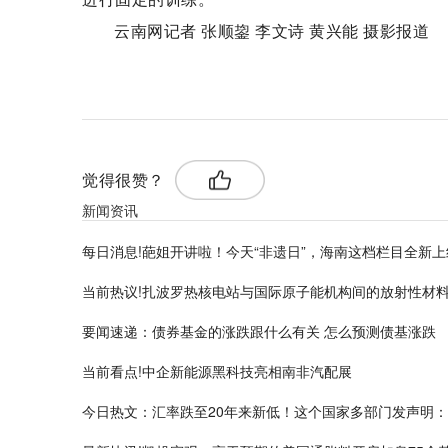
云南网记者 张顺鋆 李文诗 黄兴能 摄影报道
标签：
觉得很赞？
新闻资讯
每日消息!葩姐开讲啦！今天“非遗日”，海南这档栏目全新
当前热议!扎波罗热核电站与国际原子能机构间的放射性材
要闻速递：债券基金的涨跌跟什么有关 怎么预测债基涨跌
当前看点!中企新能源黑科技亮相南非汽配展
今日热文：汇率跌至20年来新低！这个国家多部门发声明