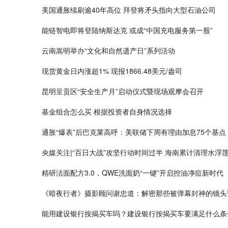
美国通胀续刷逾40年高位 拜登将矛头指向大型石油公司
能链智电即将登陆纳斯达克 或成“中国充电服务第一股”
云南嵩明举办“文化和自然遗产日”系列活动
现货黄金日内涨超1% 现报1866.48美元/盎司
昆明呈贡区“安全生产月”启动仪式暨现场观摩会召开
基金组合怎么买 根据投资者自身情况选择
通胀“爆表”后巴克莱高呼：美联储下周有理由加息75个基点
央媒关注|“百日大战”攻坚行动时间过半 海南累计清理水浮莲共
精研洁面配方3.0，QWE洗面奶“一键”开启控油净痘新时代
《暗夜行者》摄影顾问谢忠道：解密那些被弹幕封神的镜头
能用建设银行按揭买车吗？建设银行按揭买车要满足什么条