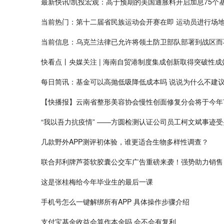
最新快讯!凯投宏观：高于预期的美国通胀料开启加息75个
当前热门：第十二届省民族运动会开赛在即 运动员进行场
当前信息：乌克兰法律已允许将领土防卫部队部署到战区而
快看点丨央媒关注 | 海南自贸港制度集成创新取得突破性成效
每日简讯：基金可以高抛低吸降低成本吗 说说为什么不建
【快播报】云南省整形美容协会慢性创面修复分会将于今年
“我以吾力抗疫情” ——方圆检测认证公司员工柯文斌事迹
几款野外APP测评初体验，谁更适合生物多样性调查？
联合邦利牌芦荟软胶囊公交车广告重磅来袭！强势助力销售
这是张桂梅给今年毕业生的最后一课
手机号怎么一键解绑所有APP 具体操作步骤介绍
支付宝基金收益会算作本金吗 会不会有复利