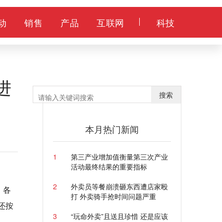
动
销售
产品
互联网
科技
进
搜索
本月热门新闻
1
第三产业增加值衡量第三次产业
活动最终结果的重要指标
2
外卖员等餐崩溃砸东西遭店家殴
，各
打 外卖骑手抢时间问题严重
还按
3
“玩命外卖”且送且珍惜 还是应该