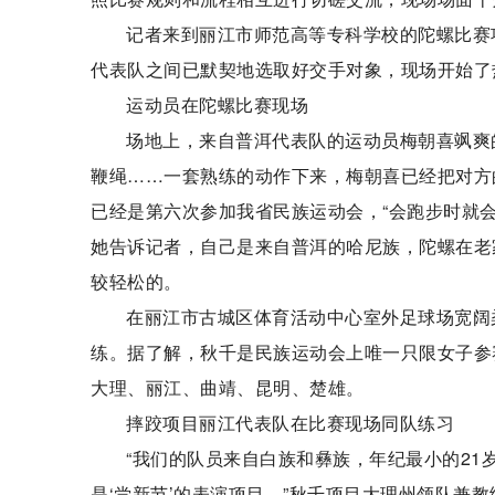
记者来到丽江市师范高等专科学校的陀螺比赛
代表队之间已默契地选取好交手对象，现场开始了
运动员在陀螺比赛现场
场地上，来自普洱代表队的运动员梅朝喜飒爽
鞭绳……一套熟练的动作下来，梅朝喜已经把对方
已经是第六次参加我省民族运动会，“会跑步时就会
她告诉记者，自己是来自普洱的哈尼族，陀螺在老
较轻松的。
在丽江市古城区体育活动中心室外足球场宽阔
练。据了解，秋千是民族运动会上唯一只限女子参
大理、丽江、曲靖、昆明、楚雄。
摔跤项目丽江代表队在比赛现场同队练习
“我们的队员来自白族和彝族，年纪最小的21
是‘尝新节’的表演项目。”秋千项目大理州领队兼