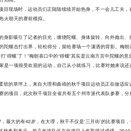
项目现场时，运动员们正陆陆续续开始热身，不一会儿工夫，
热火朝天的赛前模拟。
的身影吸引了记者的目光，缠绕陀螺、身体旋转、向外抛出、
的陀螺击打出界，轻松得分，留给赛场一个潇洒的背影。梅朝
打‘得螺’了！”梅朝喜口中的“得螺”其实是云南方言中陀螺的意
家是一项很受欢迎的运动，自己从小就练习，比赛对她来说还
柔软的草坪上，来自大理和曲靖的秋千项目运动员正在做适应
赛的项目，此次秋千项目全省共有五个州市派代表队参赛，分
岁，最大的有42岁，在大理，秋千不仅是‘三月街’的比赛项目，
教练杨春和表示，前几年该队伍在此项目上也取得过成绩，2010