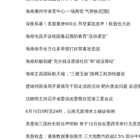
海南儋州市体育中心:一场两馆 气势恢宏[图]
深夜风暴！美股重挫900点 拜登紧急发声！欧股也大跌
海南屯昌开设校园毒品预防教育“流动课堂”
海南保亭全方位多举措打好禁毒攻坚战
海南积极创建“充分就业星级社区”和“就业驿站”
海南文昌国际航天城：“三横五纵”路网工程加快建设
楚雄州医保局开展领导干部走流程活动 靶向查改问题 促进
沈晓明主持召开省委深改委暨自贸港工委会议
6月10日0时至24时，云南无新增本土确诊病例
美墨加三国外长联合声明称 将于12月份在墨西哥举行北美
美股收盘：通胀数据重创股市 三大指数均跌超2.5% 部分