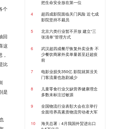
把生命安全放在第一位
各个
4
超四成影院面临关门风险 近七成
影院坚持不裁员
5
北京六类行业暂不开放 建立“三
抽回
张清单”管理方式
喜这
6
武汉超四成餐厅恢复外卖业务 不
少餐饮商家外卖单量甚至赶超疫
思，
前
是比
7
电影业损失350亿 影院就算没关
门客流量也急剧减少
训
8
儿童零食行业欠缺营养健康理念
别是
多数未标注过敏源
9
全国物流行业表彰大会在京举行
全面培养高素质物流劳动者大军
也
10
海关总署：4月我国外贸进出口
年、