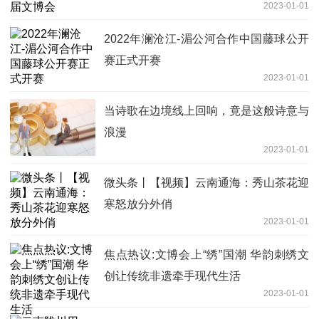
2023-01-01
2022年澜沧江-湄公河合作中国藤球公开
赛正式开赛
2023-01-01
当诗歌在边境线上回响，竟是这般诗意与
浪漫
2023-01-01
微头条丨【视频】云南通海：秀山茶花迎
寒怒放分外俏
2023-01-01
焦点热议:文博会上“绣”国潮 华韵刺绣文
创让传统非遗牵手现代生活
2023-01-01