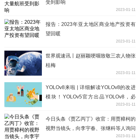
受到影响
2023-01-11
报告：2023年亚太地区商业地产投资有
望回暖
2023-01-11
世界观速讯丨赵丽颖哽咽致敬三农人物张
桂梅
2023-01-11
YOLOv8来啦 | 详细解读YOLOv8的改进
模块！YOLOv5官方出品YOLOv8，必
2023-01-11
卷！
今日头条《贾乙丙丁》收官：用贾樟柯的
视野当镜头，向李宇春、张继科等人询问
2023-01-11
时代的答案