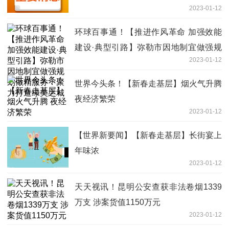
2023-01-12
环球百事通！【推进作风革命 加强效能
建设·典型引路】弥勒市因地制宜做强规
2023-01-12
划做精服务：聚力打造绿美之城
世界今头条！【新春走基层】烟火气升腾
夜经济繁荣
2023-01-12
【世界新要闻】【新春走基层】长街宴上
年味浓
2023-01-12
天天视讯！昆明公安查获非法卷烟1339
万支 涉案货值1150万元
2023-01-12