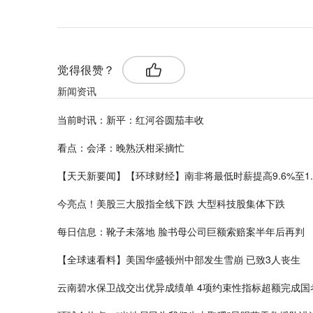
觉得很赞？
新闻资讯
当前时讯：新平：红河谷圆茄丰收
看点：会泽：晚熟沃柑采摘忙
【天天新要闻】【环球财经】南非将最低时薪提高9.6%至1.
今亮点！美股三大股指全线下跌 大型科技股集体下跌
每日信息：靴子未落地 脸书母公司巨额索赔案半年后再判
【全球速看料】美国华盛顿州中部发生雪崩 已致3人丧生
云南碧水保卫战交出优异成绩单 4项约束性指标超额完成国