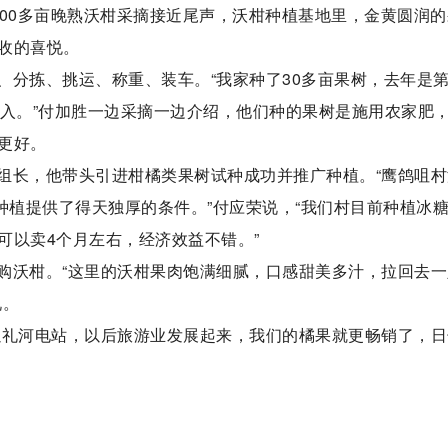
200多亩晚熟沃柑采摘接近尾声，沃柑种植基地里，金黄圆润的
收的喜悦。
、分拣、挑运、称重、装车。“我家种了30多亩果树，去年是
收入。”付加胜一边采摘一边介绍，他们种的果树是施用农家肥
更好。
组长，他带头引进柑橘类果树试种成功并推广种植。“鹰鸽咀村
种植提供了得天独厚的条件。”付应荣说，“我们村目前种植冰
可以卖4个月左右，经济效益不错。”
购沃柑。“这里的沃柑果肉饱满细腻，口感甜美多汁，拉回去一
说。
以礼河电站，以后旅游业发展起来，我们的橘果就更畅销了，日