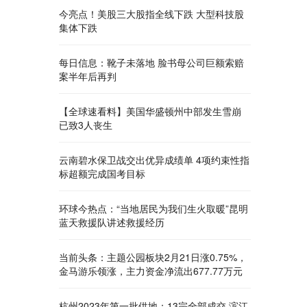
今亮点！美股三大股指全线下跌 大型科技股
集体下跌
每日信息：靴子未落地 脸书母公司巨额索赔
案半年后再判
【全球速看料】美国华盛顿州中部发生雪崩
已致3人丧生
云南碧水保卫战交出优异成绩单 4项约束性指
标超额完成国考目标
环球今热点：“当地居民为我们生火取暖”昆明
蓝天救援队讲述救援经历
当前头条：主题公园板块2月21日涨0.75%，
金马游乐领涨，主力资金净流出677.77万元
杭州2023年第一批供地：13宗全部成交 滨江