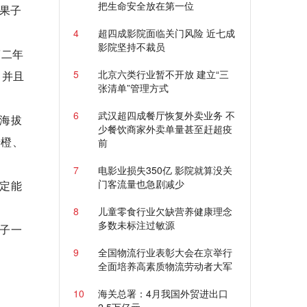
把生命安全放在第一位
果子
4
超四成影院面临关门风险 近七成
影院坚持不裁员
第二年
5
北京六类行业暂不开放 建立“三
，并且
张清单”管理方式
6
武汉超四成餐厅恢复外卖业务 不
海拔
少餐饮商家外卖单量甚至赶超疫
糖橙、
前
7
电影业损失350亿 影院就算没关
门客流量也急剧减少
定能
8
儿童零食行业欠缺营养健康理念
多数未标注过敏源
子一
9
全国物流行业表彰大会在京举行
全面培养高素质物流劳动者大军
10
海关总署：4月我国外贸进出口