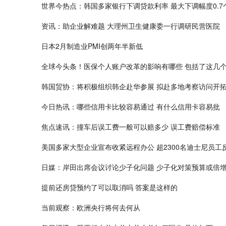
世界今热点：韩国多家银行下调贷款利率 最大下调幅度0.7
资讯：助企业解难题 大理州卫生健康委一行调研民营医院
日本2月制造业PMI创两年半新低
全球今头条！医保个人账户改革的影响有哪些 包括了这几
韩国贸协：将积极组织韩企赴华参展 拟赴多地考察访问开
今日热讯：哪些信用卡比较容易通过 有什么信用卡容易批
焦点速讯：撞车后误工费一般可以赔多少 误工费赔偿标准
美国多家大型企业宣布收紧远程办公 超2300名迪士尼员工
日媒：岸田出席会议讨论少子化问题 少子化对策预算或倍
提前还房贷预约了可以取消吗 答案是这样的
当前观察：欧洲央行将何去何从