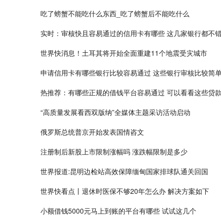
吃了螃蟹不能吃什么东西_吃了螃蟹后不能吃什么
实时：审核快且容易通过的信用卡有哪些 这几家银行都不
世界快消息！土耳其将开始全面重建11个地震受灾城市
申请信用卡有哪些银行比较容易通过 这些银行审核比较简
热推荐：有哪些正规的借钱平台容易通过 可以看看这些贷
“高质量发展看西双版纳”全媒体主题采访活动启动
俄罗斯总统普京开始发表国情咨文
注册制后新股上市限制涨幅吗 涨跌幅限制是多少
世界报道:昆明边检站高效保障缅甸国家排球队通关回国
世界快看点丨退休时医保不够20年怎么办 解决方案如下
小额借钱5000元马上到账的平台有哪些 试试这几个