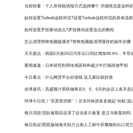
当前快看：个人所得税填报方式选择哪个 详细情况是这样
如何设置Todesk远程对话?设置Todesk远程对话的具体流
如何设置​罗技驱动连点?罗技驱动设置连点的教程
怎么清理剪映电脑版缓存?剪映电脑版清理缓存的操作步骤
天天观点：韩国2月前20日汽车出口同比增加56.6%，半导体
要闻速递：日本研究利用传感器和AI减少牛打嗝排放甲烷
今日看点：什么网贷平台好借钱 这几家比较好借
全球速讯：高盛预计美联储将在3、5、6月的会议上各升息2
环球今日讯！“买贵双倍赔” ！京东对标拼多多挑起“补贴”战
每日消息!贷款逾期后还清了征信多久恢复 是立马恢复的吗
每日热议!西双版纳海关助力云南人工鲜牛肝菌顺利出口荷