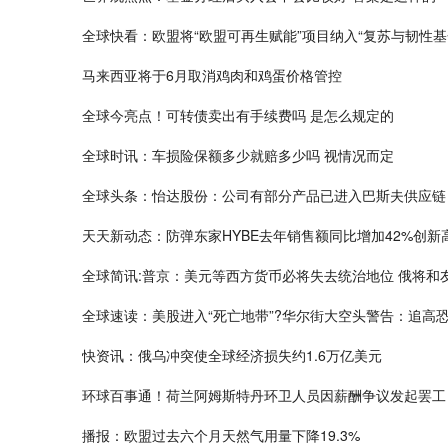
全球快看：欧盟将“欧盟可再生赋能”项目纳入“复苏与韧性基
马来西亚将于6月取消鸡肉和鸡蛋价格管控
全球今亮点！可转债卖出有手续费吗 是怎么规定的
全球时讯：车损险保额多少就赔多少吗 视情况而定
全球头条：怡达股份：公司有部分产品已进入巴斯夫供应链
天天新动态：防弹东家HYBE去年销售额同比增加42%创新
全球简讯:普京：美元等西方货币必将失去统治地位 俄将和
全球速读：美股进入“死亡地带”?华尔街大空头警告：追高
快资讯：俄乌冲突使全球经济损失约1.6万亿美元
环球百事通！荷兰阿姆斯特丹环卫人员因薪酬争议发起罢工
播报：欧盟过去六个月天然气用量下降19.3%