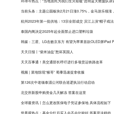
环球今热点：“当地居民为我们生火取暖”昆明蓝天救援队讲
当前头条：主题公园板块2月21日涨0.75%，金马游乐领涨，
杭州2023年第一批供地：13宗全部成交 滨江上演“帽子戏法
泰国内阁决定2025年起全面禁止进口塑料垃圾
韩媒：三星、LG击败京东方 有望为苹果首款OLED屏iPad 
天天日报丨“柴米油盐”愁坏英国人
天天百事通！美交通部长呼吁进行多项货运铁路改革
视频 | 菜地惊现“猴哥” 蜀黍迅速捉拿收服
第126次中老缅泰湄公河联合巡逻执法行动启动
北交所新股申购资金几天解冻 答案在这里
全球最资讯丨怎么更改医保电子凭证参保地 具体流程如下
世界观热点：基金分红后买入会不会比较好 答案是这样的