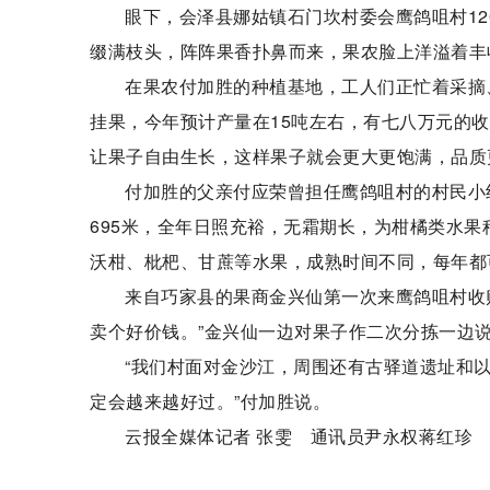
眼下，会泽县娜姑镇石门坎村委会鹰鸽咀村1
缀满枝头，阵阵果香扑鼻而来，果农脸上洋溢着丰
在果农付加胜的种植基地，工人们正忙着采摘
挂果，今年预计产量在15吨左右，有七八万元的
让果子自由生长，这样果子就会更大更饱满，品质
付加胜的父亲付应荣曾担任鹰鸽咀村的村民小
695米，全年日照充裕，无霜期长，为柑橘类水果
沃柑、枇杷、甘蔗等水果，成熟时间不同，每年都
来自巧家县的果商金兴仙第一次来鹰鸽咀村收
卖个好价钱。”金兴仙一边对果子作二次分拣一边
“我们村面对金沙江，周围还有古驿道遗址和
定会越来越好过。”付加胜说。
云报全媒体记者 张雯 通讯员尹永权蒋红珍
标签：