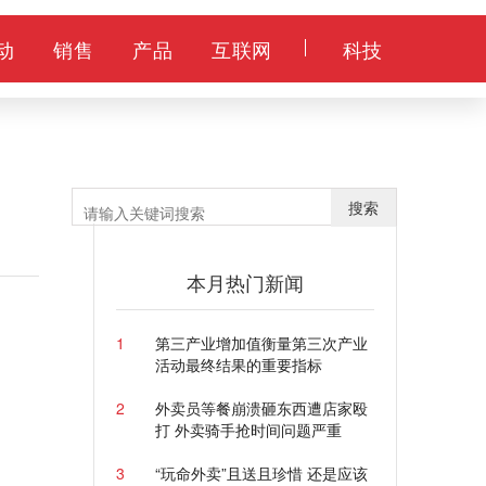
动
销售
产品
互联网
科技
搜索
本月热门新闻
1
第三产业增加值衡量第三次产业
活动最终结果的重要指标
2
外卖员等餐崩溃砸东西遭店家殴
打 外卖骑手抢时间问题严重
3
“玩命外卖”且送且珍惜 还是应该