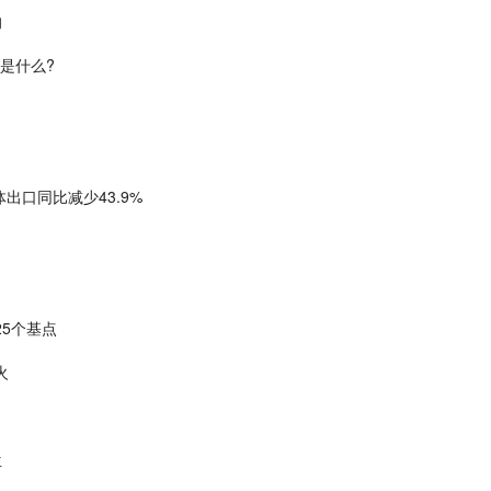
的
程是什么?
出口同比减少43.9%
5个基点
火
兰