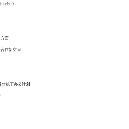
个百分点
个方面
拓合作新空间
反对线下办公计划
增