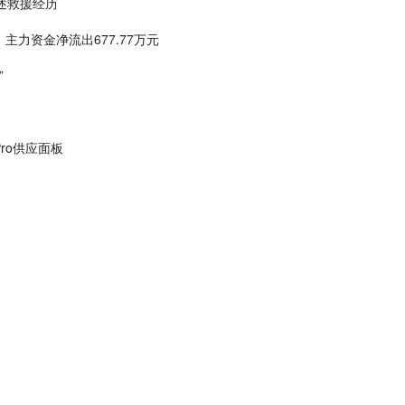
述救援经历
主力资金净流出677.77万元
”
Pro供应面板