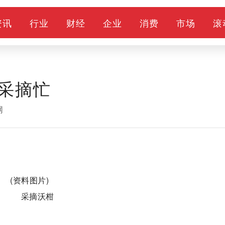
资讯
行业
财经
企业
消费
市场
滚
采摘忙
网
(资料图片)
采摘沃柑