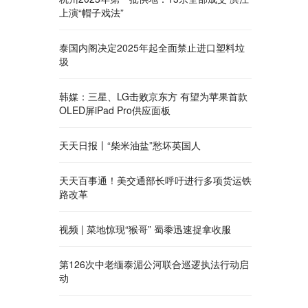
上演“帽子戏法”
泰国内阁决定2025年起全面禁止进口塑料垃
圾
韩媒：三星、LG击败京东方 有望为苹果首款
OLED屏iPad Pro供应面板
天天日报丨“柴米油盐”愁坏英国人
天天百事通！美交通部长呼吁进行多项货运铁
路改革
视频 | 菜地惊现“猴哥” 蜀黍迅速捉拿收服
第126次中老缅泰湄公河联合巡逻执法行动启
动