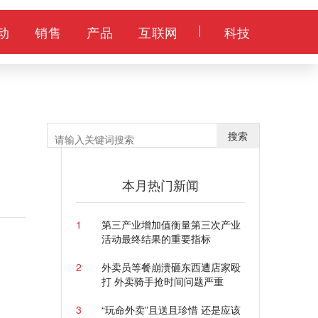
动
销售
产品
互联网
科技
训
搜索
本月热门新闻
1
第三产业增加值衡量第三次产业
活动最终结果的重要指标
2
外卖员等餐崩溃砸东西遭店家殴
打 外卖骑手抢时间问题严重
3
“玩命外卖”且送且珍惜 还是应该