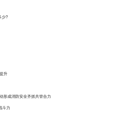
多少?
双提升
动形成消防安全齐抓共管合力
战斗力