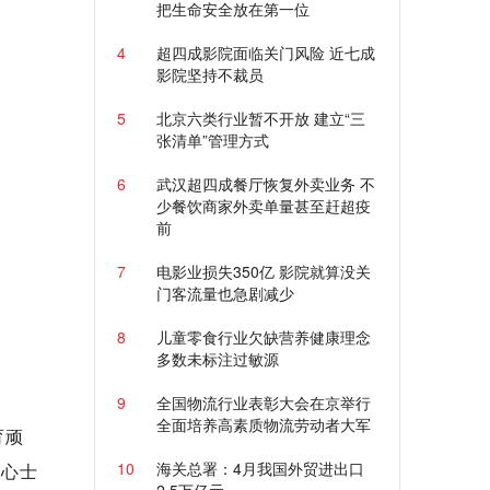
把生命安全放在第一位
4
超四成影院面临关门风险 近七成
影院坚持不裁员
5
北京六类行业暂不开放 建立“三
张清单”管理方式
6
武汉超四成餐厅恢复外卖业务 不
少餐饮商家外卖单量甚至赶超疫
前
7
电影业损失350亿 影院就算没关
门客流量也急剧减少
8
儿童零食行业欠缺营养健康理念
多数未标注过敏源
9
全国物流行业表彰大会在京举行
全面培养高素质物流劳动者大军
育顽
10
海关总署：4月我国外贸进出口
人心士