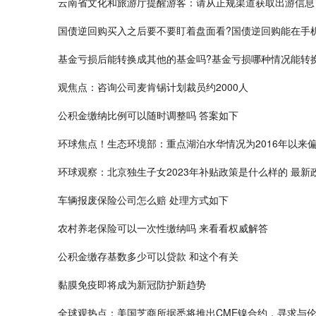
云南省文化和旅游厅提醒游客：请从正规渠道获取出游信息
国债逆回购买入之后要不要盯着盘面看?国债逆回购能在手
基金亏损后能转换成其他的基金吗?基金亏损哪种情况能转
观焦点：咨询公司麦肯锡计划裁员约2000人
公积金缴纳比例可以随时调整吗 答案如下
环球焦点！生态环境部：重点湖泊水华情况为2016年以来
环球观察：北京独生子女2023年补贴政策是什么样的 最新
车辆报废保险公司怎么赔 处理方式如下
农村养老保险可以一次性缴纳吗 来看看权威解答
公积金缴存基数多少可以贷款 和这个有关
黏膜免疫即将成为新冠防护新趋势
全球观热点：美国芝商所据悉将推出CME镍合约，寻求与