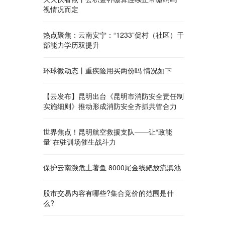
视情况而定
热点聚焦：云南安宁：“1233”促村（社区）干
部能力学历双提升
环球微动态丨重疾险用买两份吗 情况如下
【云发布】昆明出台《昆明市消防安全责任制
实施细则》推动形成消防安全齐抓共管合力
世界焦点！昆明航空救援支队——让“政能
量”在驻训场催生战斗力
保护云南濒危土著鱼 8000尾金线鲃放流滇池
股市交易内容有哪些?集合竞价的范围是什
么?