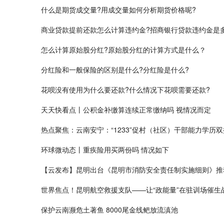
什么是期货成交量?用成交量如何分析期货价格呢?
商业贷款提前还款怎么计算违约金?招商银行贷款违约金是
怎么计算原始股分红?原始股分红的计算方式是什么？
分红险和一般保险的区别是什么?分红险是什么?
花呗没有使用为什么要还款?什么情况下花呗需要还款?
天天快看点丨公积金补缴算连续正常缴纳吗 视情况而定
热点聚焦：云南安宁：“1233”促村（社区）干部能力学历
环球微动态丨重疾险用买两份吗 情况如下
【云发布】昆明出台《昆明市消防安全责任制实施细则》推
世界焦点！昆明航空救援支队——让“政能量”在驻训场催生
保护云南濒危土著鱼 8000尾金线鲃放流滇池