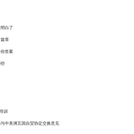
就明白了
新篇章
诉你答案
哪些
培训
国与中美洲五国自贸协定交换意见