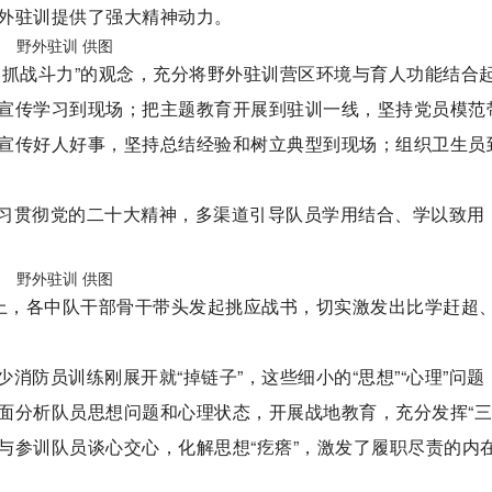
外驻训提供了强大精神动力。
野外驻训 供图
是抓战斗力”的观念，充分将野外驻训营区环境与育人功能结合
宣传学习到现场；把主题教育开展到驻训一线，坚持党员模范
宣传好人好事，坚持总结经验和树立典型到现场；组织卫生员
习贯彻党的二十大精神，多渠道引导队员学用结合、学以致用
野外驻训 供图
场上，各中队干部骨干带头发起挑应战书，切实激发出比学赶超
消防员训练刚展开就“掉链子”，这些细小的“思想”“心理”问题
面分析队员思想问题和心理状态，开展战地教育，充分发挥“三
线与参训队员谈心交心，化解思想“疙瘩”，激发了履职尽责的内