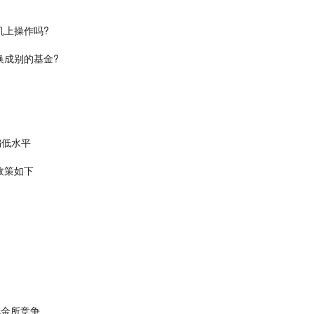
机上操作吗?
换成别的基金?
偏低水平
政策如下
伦金所竞争