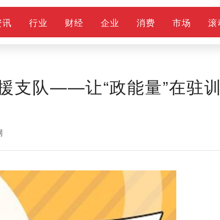
资讯
行业
财经
企业
消费
市场
滚
援支队——让“政能量”在驻
网