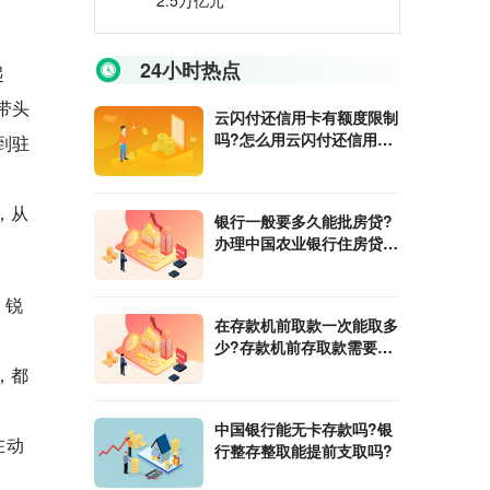
2.5万亿元
24小时热点
起
带头
云闪付还信用卡有额度限制
吗?怎么用云闪付还信用
到驻
卡?
，从
银行一般要多久能批房贷?
办理中国农业银行住房贷款
需要什么条件?
、锐
在​存款机前取款一次能取多
少?存款机前存取款需要注
意什么?
，都
中国银行能无卡存款吗?银
在动
行整存整取能提前支取吗?