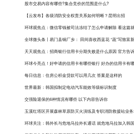
股市交易内容有哪些?集合竞价的范围是什么?
【云发布】各级消防安全权责关系如何明晰？昆明出招
环球观焦点：微信零钱被司法冻结了怎么申请解除 看这篇
全球微头条丨易门县铜厂乡： 田间喜收西蓝花 “蔬”写致富
天天观焦点：招商银行信用卡分期失败是什么原因 官方告
环球今亮点！好申请的信用卡有哪些银行 好办的信用卡有
每日信息：住房公积金贷款可以用几次 答案是这样的
世界最新：韩国拟制定电动汽车能效等级标识制度
交强险退保的6种情况有哪些 以下内容告诉你
玉溪红塔区开展森林草原防灭火演练及专职消防救援站业务
环球关注：韩外长与危地马拉外长通话 就危地马拉加入韩