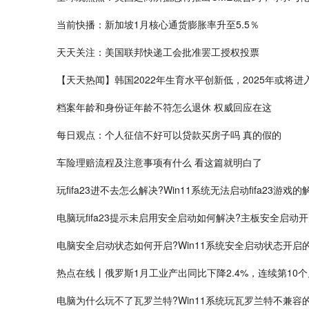
当前快播：新加坡1月核心通货膨胀率升至5.5％
天天关注：美国联邦快递工会批准罢工授权投票
【天天热闻】韩国2022年生育水平创新低，2025年或将
档案年龄和身份证年龄不符怎么退休 权威回应在这
每日观点：个人征信不好可以贷款买房子吗 真的假的
车险理赔流程及注意事项有什么 看这篇就明白了
玩fifa23进不去怎么解决?Win11系统无法启动fifa23游戏
电脑玩fifa23提示未启用安全启动如何解决?主板安全启动
电脑安全启动状态如何开启?Win11系统安全启动状态开启
热点在线丨俄罗斯1月工业产出同比下降2.4%，连续第10
电脑为什么玩不了瓦罗兰特?Win11系统玩瓦罗兰特不兼容