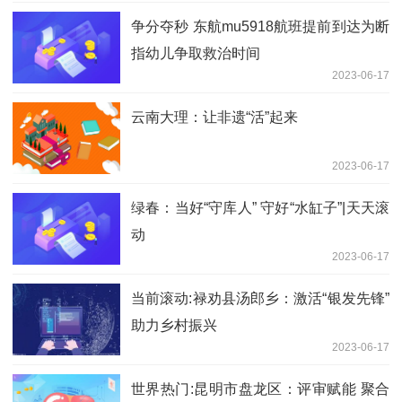
争分夺秒 东航mu5918航班提前到达为断
指幼儿争取救治时间
2023-06-17
云南大理：让非遗“活”起来
2023-06-17
绿春：当好“守库人” 守好“水缸子”|天天滚
动
2023-06-17
当前滚动:禄劝县汤郎乡：激活“银发先锋”
助力乡村振兴
2023-06-17
世界热门:昆明市盘龙区：评审赋能 聚合