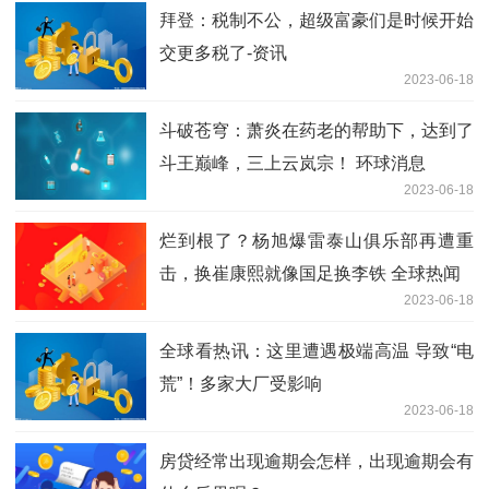
拜登：税制不公，超级富豪们是时候开始
交更多税了-资讯
2023-06-18
斗破苍穹：萧炎在药老的帮助下，达到了
斗王巅峰，三上云岚宗！ 环球消息
2023-06-18
烂到根了？杨旭爆雷泰山俱乐部再遭重
击，换崔康熙就像国足换李铁 全球热闻
2023-06-18
全球看热讯：这里遭遇极端高温 导致“电
荒”！多家大厂受影响
2023-06-18
房贷经常出现逾期会怎样，出现逾期会有