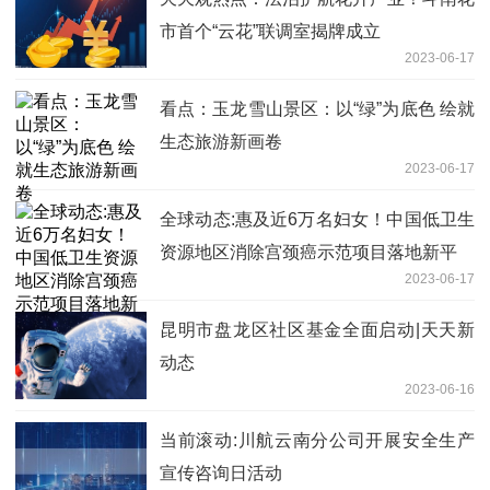
市首个​“云花”联调室揭牌成立
2023-06-17
看点：玉龙雪山景区：以“绿”为底色 绘就
生态旅游新画卷
2023-06-17
全球动态:惠及近6万名妇女！中国低卫生
资源地区消除宫颈癌示范项目落地新平
2023-06-17
昆明市盘龙区社区基金全面启动|天天新
动态
2023-06-16
当前滚动:川航云南分公司开展安全生产
宣传咨询日活动