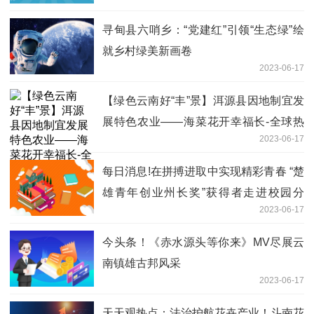
寻甸县六哨乡：“党建红”引领“生态绿”绘
就乡村绿美新画卷
2023-06-17
【绿色云南好“丰”景】洱源县因地制宜发
展特色农业——海菜花开幸福长-全球热
2023-06-17
点
每日消息!在拼搏进取中实现精彩青春 “楚
雄青年创业州长奖”获得者走进校园分
2023-06-17
享“创业经”
今头条！《赤水源头等你来》MV尽展云
南镇雄古邦风采
2023-06-17
天天观热点：法治护航花卉产业！斗南花