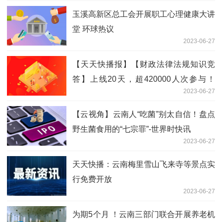
玉溪高新区总工会开展职工心理健康大讲
堂 环球热议
2023-06-27
【天天快播报】【财政法律法规知识竞
答】上线20天，超420000人次参与！
2023-06-27
（附最新一批中奖名单）
【云视角】云南人“吃菌”别太自信！盘点
野生菌食用的“七宗罪”-世界时快讯
2023-06-27
天天快播：云南梅里雪山飞来寺等景点实
行免费开放
2023-06-27
为期5个月 ！云南三部门联合开展养老机