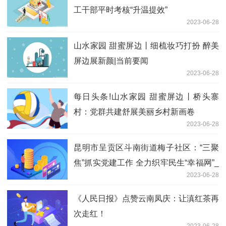
工干部平时考核“升温提效”
2023-06-28
山水家园 甜蜜屏边丨细梳妆巧打扮 醉美
屏边展新颜|当前要闻
2023-06-28
每日头条!山水家园 甜蜜屏边丨桥头寨
村：党群共建舒展美丽乡村新画卷
2023-06-28
昆明市呈贡区斗南街道梅子社区：“三聚
焦”抓实党建工作 全力织牢民生“幸福网”_
2023-06-28
世界新动态
《人民日报》点赞云南凤庆：让滇红茶再
次走红！