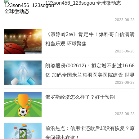
123son456_123sogou 全球微动态
2023-06-28
《寂静岭2re》肯定牛！爆料哥自信满满
相当乐观-环球聚焦
2023-06-28
朗姿股份(002612)：拟定增不超过16.68
亿 加码全国米兰柏羽医美医院建设 世界
2023-06-28
热闻
俄罗斯经济怎么样了？好于预期
2023-06-28
前沿热点：信用卡还款后却没有恢复？原
来问题出在这！