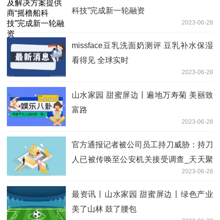
科技”完成新一轮融资
2023-06-28
missface豆乳洗面奶测评 豆乳补水保湿
看得见 全球实时
2023-06-28
山水家园 甜蜜屏边丨遍地万寿菊 美丽致
富路
2023-06-28
官方通报记者被公司员工持刀威胁：持刀
人已被传唤至公安机关接受调查_天天聚
2023-06-28
看点
最资讯丨山水家园 甜蜜屏边丨绿色产业
美了山林 鼓了腰包