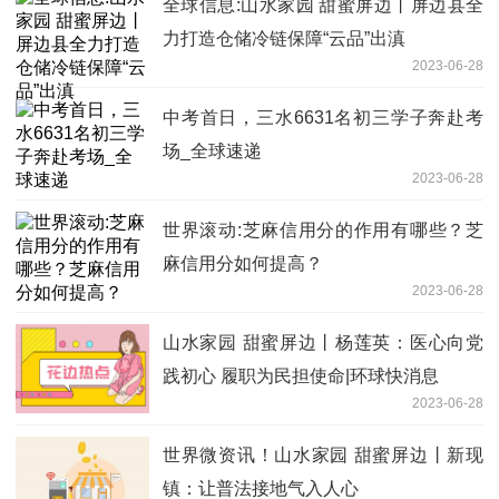
全球信息:山水家园 甜蜜屏边丨屏边县全
力打造仓储冷链保障“云品”出滇
2023-06-28
中考首日，三水6631名初三学子奔赴考
场_全球速递
2023-06-28
世界滚动:芝麻信用分的作用有哪些？芝
麻信用分如何提高？
2023-06-28
山水家园 甜蜜屏边丨杨莲英：医心向党
践初心 履职为民担使命|环球快消息
2023-06-28
世界微资讯！山水家园 甜蜜屏边丨新现
镇：让普法接地气入人心