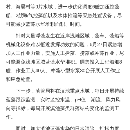
村、海晏村等9片水域，进一步优化调度6艘加压控藻
船、2艘曝气控藻船以及水体推流等应急处置设备，尽
可能减少蓝藻水华堆积面积、时间。
针对大量浮藻发生在近岸浅滩区域，藻车、藻船等
机械化设备难以抵近发挥功效的问题，6月27日紧急增
加人工作业力量，实施人工拦藻、捞藻或冲藻作业，尽
可能避免浅滩区域蓝藻水华堆积。调集投入工程船舶8
艘、作业工人40人、冲藻小型水泵30台开展人工作业
和应急处置。
下一步，滇管局将在滇池重点水域，每日开展持续
蓝藻跟踪监测，实时监控水温、pH值、湖流、风力风
向等指标，每周开展滇池藻类群落结构变化的监测工
作。
同时，加大滇池蓝藻水华的日常清除、打捞力度，