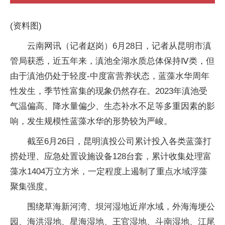
(资料图)
云南网讯（记者赵岗）6月28日，记者从昆明市滇
管局获悉，近五年来，滇池全湖水质总体保持Ⅳ类，但
由于滇池仍处于轻度-中度富营养状态，蓝藻水华周年
性发生，季节性富集的现象仍然存在。2023年滇池受
气温偏高、降水量偏少、生态补水不足等多重因素的影
响，发生规模性蓝藻水华的形势较为严峻。
截至6月26日，昆明滇投公司累计投入各类蓝藻打
捞处理、应急处置设施设备128台套，累计收集处理富
藻水1404万立方米，一定程度上遏制了重点水域浮藻
聚集强度。
围绕草海新河湾、坝河湿地近岸水域，外海海埂公
园、海洪湿地、星海湿地、王官湿地、斗南湿地、江尾