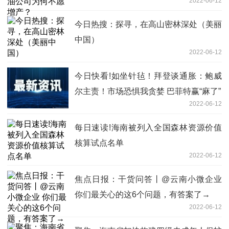
2022-06-12
今日热搜：探寻，在高山密林深处（美丽
中国）
2022-06-12
今日快看!如坐针毡！拜登谈通胀：鲍威
尔主责！市场恐惧我贪婪 巴菲特赢“麻了”
2022-06-12
每日速读!海南被列入全国森林资源价值
核算试点名单
2022-06-12
焦点日报：干货问答丨@云南小微企业
你们最关心的这6个问题，有答案了→
2022-06-12