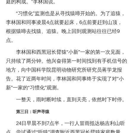
庭的构成。”李林国说。
“习惯化”监测也是从寻找猿啼开始的。为了追猿，
李林国和同事凌晨4点就要起床，6点前要赶到山顶，
根据猿啼去找猿、追猿。晚上回到观测站往往已经9
点。
李林国和西黑冠长臂猿“小新”一家的第一次见面，
只持续了两分钟。他兴奋得第一时间找到有手机信号的
地方，向中国科学院昆明动物研究所研究员蒋学龙报
告。花了近两年时间，李林国和同事终于实现了对“小
新”一家的“习惯化”观测。
一整天，雨时断时续，直到天亮，依然时下时停。
第三日：听声寻猿
24日早晨不到7点半，一行人冒雨抵达杨吉利山听
点，尝试通过“听猿”调查附近西黑冠长臂猿家庭数量。