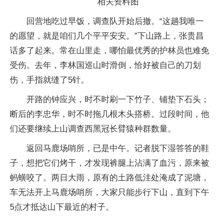
相关资料图
回营地吃过早饭，调查队开始后撤。“这趟我唯一
的愿望，就是咱们几个平平安安。”下山路上，张贵昌
话多了起来。常在山里走，哪怕最优秀的护林员也难免
受伤。去年，李林国巡山时滑倒，恰好被自己的刀划
伤，手指就缝了5针。
开路的钟应兴，时不时刷一下竹子、铺垫下石头；
断后的李忠华，时不时拖几根木头搭桥。过段时间，他
们还要继续上山调查西黑冠长臂猿种群数量。
返回马鹿场哨所，已是中午。记者脱下湿答答的鞋
子，想把它们烤干，才发现裤腿上沾满了血污，原来被
蚂蟥咬了。两日大雨，原有的土路低洼处淹成了泥塘，
车无法开上马鹿场哨所，大家只能步行下山，直到下午
5点才抵达山下最近的村子。