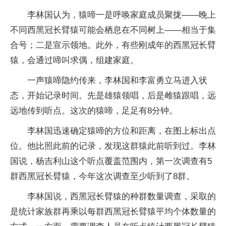
李林国认为，猿啼一是呼唤家庭成员聚拢——晚上
不同西黑冠长臂猿可能会栖息在不同树上——相当于集
合号；二是宣示领地。此外，有些刚成年的西黑冠长臂
猿，会通过啼叫求偶，组建家庭。
一声猿啼隐约传来，李林国和李富勇立马进入状
态，开始记录时间。先是雄猿领唱，后是雌猿跟唱，远
远地传到听点。这次的猿啼，足足有8分钟。
李林国迅速确定猿啼的方位和距离，在图上标出点
位。他比照此前的记录，发现这群猿此前听到过。李林
国说，杨吉利山这个听点覆盖范围内，第一次调查有5
群西黑冠长臂猿，今年这次调查至少听到了8群。
李林国说，西黑冠长臂猿的种群数量调查，采取的
是统计家族群再乘以每群西黑冠长臂猿平均个体数量的