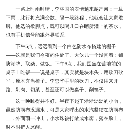
一路上时雨时晴，李林国的表情越来越严肃：一旦
下雨，此行将充满变数。隔一段路程，他就会让大家歇
脚。他选的歇脚点，既可以喝几口在哨所灌上的茶水，
也有手机信号能跟外界联系。
下午5点，远远看到一个白色防水布搭建的棚子
——这就是我们今夜的住处了。大伙儿一个没闲着：铺
防潮垫、取柴、做饭。下午6点，我们围坐在营地前的
桌子上吃饭——说是桌子，其实就是块木头，用砍刀砍
平，原木充当椅子。李忠华手里的砍刀，不仅用来开
路、剁肉、切菜，甚至还可以做桌子、削筷子。
这一晚睡得并不好。半夜下起了淅淅沥沥的小雨，
虽然防雨布没漏水，可是大家呼出的水汽凝结在防雨布
上，外面雨一冲击，小水珠被打散成水雾，落在脸上，
时不时把人冰醒。