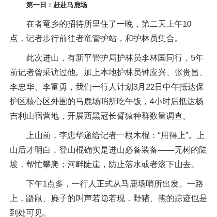
第一日：赶赴马鹿场
在者竜乡的招待所里住了一晚，第二天上午10
点，记者步行前往者竜管护站，和护林员集合。
此次进山，有新平管护局护林员李林国同行，5年
前记者曾采访过他。加上本地护林员钟应兴、张贵昌、
李忠华、李富勇，我们一行人计划3月22日中午抵达保
护区核心区外围的马鹿场哨所吃午饭，4小时后抵达杨
吉利山宿营地，开展西黑冠长臂猿种群数量调查。
上山前，李忠华递给记者一根木棍：“用得上”。上
山后才明白，登山棍确实是进山必备装备——无树的陡
坡，帮忙攀爬；河畔陡崖，防止落水或者滚下山去。
下午1点多，一行人正式从马鹿场哨所出发。一路
上，鼯鼠、麂子的叫声若隐若现，野猪、熊的踪迹也是
到处可见。