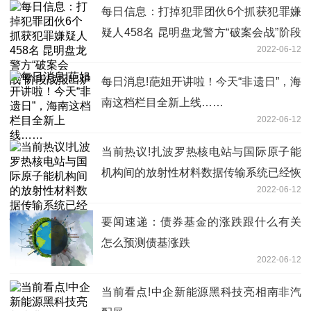
每日信息：打掉犯罪团伙6个抓获犯罪嫌
疑人458名 昆明盘龙警方“破案会战”阶段
2022-06-12
战报出炉
每日消息!葩姐开讲啦！今天“非遗日”，海
南这档栏目全新上线……
2022-06-12
当前热议!扎波罗热核电站与国际原子能
机构间的放射性材料数据传输系统已经恢
2022-06-12
复运行
要闻速递：债券基金的涨跌跟什么有关
怎么预测债基涨跌
2022-06-12
当前看点!中企新能源黑科技亮相南非汽