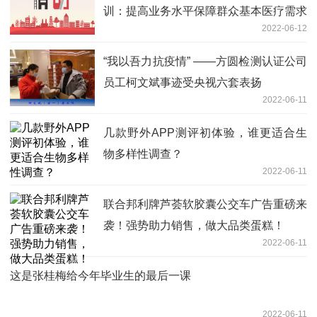
训：提高业务水平保障群众基本医疗需求
2022-06-12
“我以吾力抗疫情” ——方圆检测认证公司
员工柯文斌事迹受央视六套表扬
2022-06-11
几款野外APP测评初体验，谁更适合生
物多样性调查？
2022-06-11
联合邦利牌芦荟软胶囊公交车广告重磅来
袭！强势助力销售，做大品类蛋糕！
2022-06-11
这是张桂梅给今年毕业生的最后一课
2022-06-11