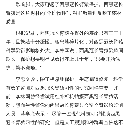
歇着脚，大家聊起了西黑冠长臂猿保护。西黑冠长
臂猿是这片树林的“伞护物种”，种群数量也反映了森林
质量。
根据记录，西黑冠长臂猿在野外的寿命只有二三十
年，且繁殖十分缓慢。栖息地碎片化，对西黑冠长臂猿
种群繁衍影响格外大。李林国说，西黑冠长臂猿繁殖周
期长，保护想要明显见效得花上几十年，“只要开始保
护，就不嫌晚。”
李忠文说，除了栖息地保护、生态廊道修复，科学
有效的监测对西黑冠长臂猿习性的研究同样重要。此
前，李林国曾经尝试用红外相机拍摄西黑冠长臂猿活
动，然而生性警觉的西黑冠长臂猿只会留个背影给监测
人员。蒋学龙表示：“尽管一些现代科技可以辅助西黑
冠长臂猿习性的研究，但是人工观测和种群调查依然不