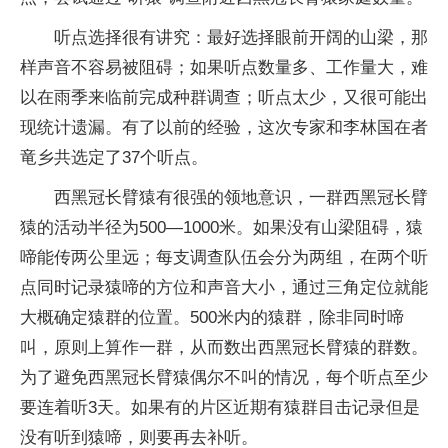
听点选择很有讲究：最好选择眼前开阔的山梁，那
样声音不容易被阻碍；如果听点数量多、工作量大，难
以在雨季来临前完成种群调查；听点太少，又很可能出
现统计遗漏。有了以前的经验，这次专家和李林国在者
竜乡共选定了37个听点。
西黑冠长臂猿有很强的领地意识，一群西黑冠长臂
猿的活动半径为500—1000米。如果没有山梁阻碍，猿
啼能传两公里远；每支调查队伍会分为两组，在两个听
点同时记录猿啼的方位和声音大小，通过三角定位就能
大概确定猿群的位置。500米内的猿群，除非同时啼
叫，原则上算作一群，从而数出西黑冠长臂猿的群数。
为了避免西黑冠长臂猿偶尔不叫的情况，每个听点至少
要连着听3天。如果有的片区近期有猿群目击记录但是
没有听到猿啼，则要再去补听。