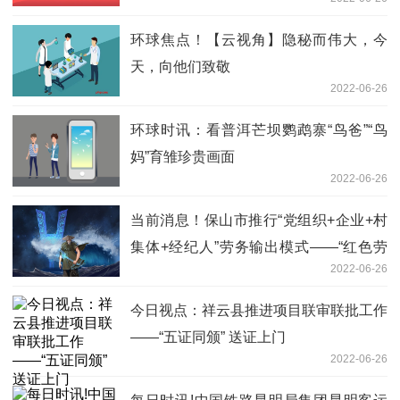
环球焦点！【云视角】隐秘而伟大，今
天，向他们致敬
2022-06-26
环球时讯：看普洱芒坝鹦鹉寨“鸟爸”“鸟
妈”育雏珍贵画面
2022-06-26
当前消息！保山市推行“党组织+企业+村
集体+经纪人”劳务输出模式——“红色劳
2022-06-26
务”开新路 托底就业稳增收
今日视点：祥云县推进项目联审联批工作
——“五证同颁” 送证上门
2022-06-26