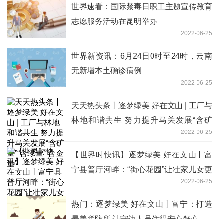
世界速看：国际禁毒日职工主题宣传教育
志愿服务活动在昆明举办
2022-06-25
世界新资讯：6月24日0时至24时，云南
无新增本土确诊病例
2022-06-25
天天热头条丨逐梦绿美 好在文山 | 工厂与
林地和谐共生 努力提升马关发展“含矿
2022-06-25
量”“含绿量”“含金量”
【世界时快讯】逐梦绿美 好在文山丨富
宁县普厅河畔：“街心花园”让壮家儿女更
2022-06-25
幸福
热门：逐梦绿美 好在文山丨富宁：打造
最美联防所 让守边人员住得安心舒心