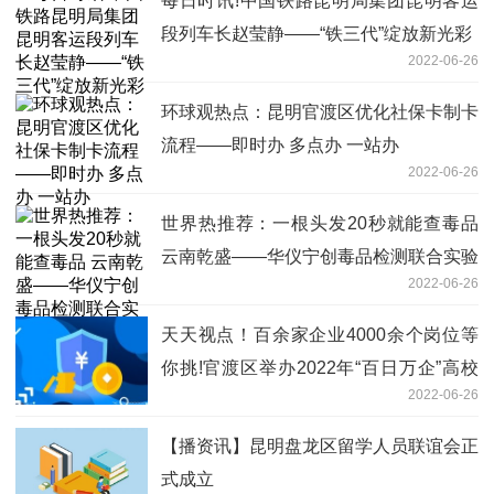
每日时讯!中国铁路昆明局集团昆明客运
段列车长赵莹静——“铁三代”绽放新光彩
2022-06-26
环球观热点：昆明官渡区优化社保卡制卡
流程——即时办 多点办 一站办
2022-06-26
世界热推荐：一根头发20秒就能查毒品
云南乾盛——华仪宁创毒品检测联合实验
2022-06-26
室在昆揭牌
天天视点！百余家企业4000余个岗位等
你挑!官渡区举办2022年“百日万企”高校
2022-06-26
毕业生大型公益招聘暨重点产业“招才引
智”招聘会
【播资讯】昆明盘龙区留学人员联谊会正
式成立