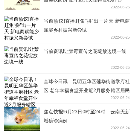
2022-06-25
当前热议!直播赶集“拼”出一片天 新电商
赋能乡村振兴新尝试
2022-06-25
当前资讯!让禁毒宣传之花绽放边境一线
2022-06-25
全球今日讯！昆明五华区莲华街道学府社
区 老年幸福食堂开业近2月服务辖区居民
2022-06-24
2000多人
焦点快报!6月23日0时至24时，云南无新
增确诊病例
2022-06-24