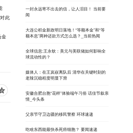
能
一封永远寄不出去的信，让人泪目！ 当前要
闻
玥对此
大连公积金新政明日落地！“等额本金”和“等
额本息”两种还款方式怎么选？_当前热闻
杨金
全球信息:王永钦：美元与美联储如何影响全
球流动性的？
媒体人：在王岚嵚离队后 清华在关键时刻的
老辣沉稳程度明显下滑
安徽合肥台胞“花样”体验端午习俗 话佳节叙亲
情_今头条
父亲节守卫边疆的移民警察 环球速递
吃啥东西能最快杀死癌细胞？ 要闻速递