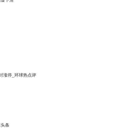
封涨停_环球热点评
球头条