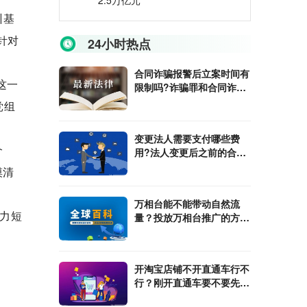
2.5万亿元
训基
针对
24小时热点
合同诈骗报警后立案时间有
这一
限制吗?诈骗罪和合同诈骗
罪有什么不同?
党组
变更法人需要支付哪些费
介
用?法人变更后之前的合同
还有效吗?
摸清
万相台能不能带动自然流
力短
量？投放万相台推广的方式
是什么？
开淘宝店铺不开直通车行不
行？刚开直通车要不要先出
高价?