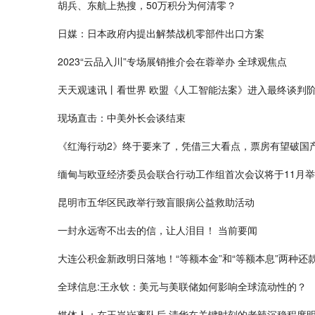
胡兵、东航上热搜，50万积分为何清零？
日媒：日本政府内提出解禁战机零部件出口方案
2023“云品入川”专场展销推介会在蓉举办 全球观焦点
天天观速讯丨看世界 欧盟《人工智能法案》进入最终谈判
现场直击：中美外长会谈结束
《红海行动2》终于要来了，凭借三大看点，票房有望破国产
缅甸与欧亚经济委员会联合行动工作组首次会议将于11月
昆明市五华区民政举行致盲眼病公益救助活动
一封永远寄不出去的信，让人泪目！ 当前要闻
大连公积金新政明日落地！“等额本金”和“等额本息”两种还
全球信息:王永钦：美元与美联储如何影响全球流动性的？
媒体人：在王岚嵚离队后 清华在关键时刻的老辣沉稳程度