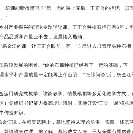
高，培训能听得懂吗？”第一周的课上完后，王正合的担忧一扫
。”
乡村产业振兴的理论专题辅导课。王正合种植石榴已有6年，
产品品质和产量上不去，发展陷入瓶颈。
”杨金江的课，让王正合眼前一亮：“自己过去只管埋头种石榴
现阶段发展的困难。“你的石榴种植已经有了一定的基础，下一
水平和产量质量一定能再上个台阶。”“把脉问诊”后，杨金江
合运用研究式教学、访谈教学、情景模拟等多元化教学方式，
区）党组织书记能力提高培训班时，基地开设“三会一课”模拟
中传授知识。
”杨金江说，在师资选聘上，基地坚持从理论前沿、实践一线选
，就请谁来讲课。据了解，基地成立以来，已从全国范围内选