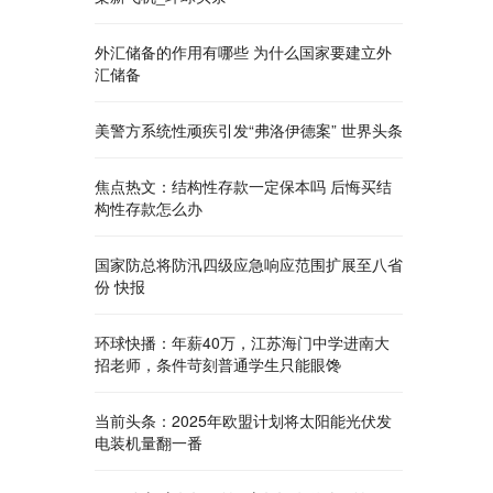
外汇储备的作用有哪些 为什么国家要建立外
汇储备
美警方系统性顽疾引发“弗洛伊德案” 世界头条
焦点热文：结构性存款一定保本吗 后悔买结
构性存款怎么办
国家防总将防汛四级应急响应范围扩展至八省
份 快报
环球快播：年薪40万，江苏海门中学进南大
招老师，条件苛刻普通学生只能眼馋
当前头条：2025年欧盟计划将太阳能光伏发
电装机量翻一番