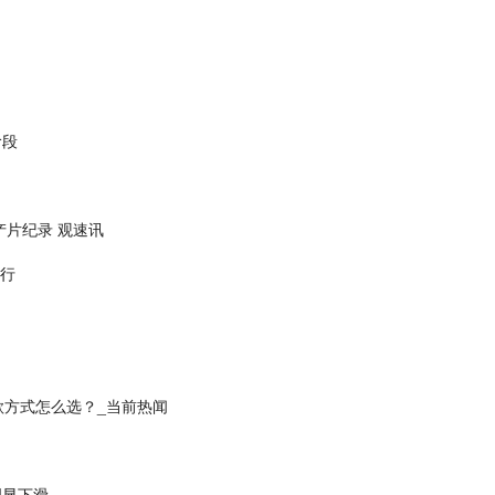
阶段
片纪录 观速讯
举行
款方式怎么选？_当前热闻
明显下滑