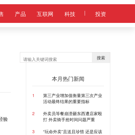
售
产品
互联网
科技
投资
搜索
本月热门新闻
1
第三产业增加值衡量第三次产业
活动最终结果的重要指标
2
外卖员等餐崩溃砸东西遭店家殴
经验
打 外卖骑手抢时间问题严重
3
“玩命外卖”且送且珍惜 还是应该