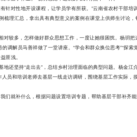
能有针对性地开设课程，让学员学有所获。”云南省农村干部培
例梳理汇总，拿出具有典型意义的案例在课堂上供师生讨论，
相对较多，怎样做好群众思想工作，一度让她很困扰。杨玥把
号的调解员马善祥做了一堂讲座。“学会和群众换位思考”“探索
受益匪浅。
基地还坚持“走出去”，总结乡村治理面临的典型问题。杨金江
作人员和培训老师去基层一线走访调研，围绕基层工作实际，
，我们就补什么，根据问题设置培训专题，帮助基层干部补齐能