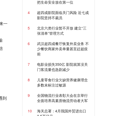
把生命安全放在第一位
4
超四成影院面临关门风险 近七成
影院坚持不裁员
来一
5
北京六类行业暂不开放 建立“三
张清单”管理方式
输
6
武汉超四成餐厅恢复外卖业务 不
培
少餐饮商家外卖单量甚至赶超疫
前
。
7
电影业损失350亿 影院就算没关
。
门客流量也急剧减少
8
儿童零食行业欠缺营养健康理念
多数未标注过敏源
9
全国物流行业表彰大会在京举行
遇到
全面培养高素质物流劳动者大军
10
海关总署：4月我国外贸进出口