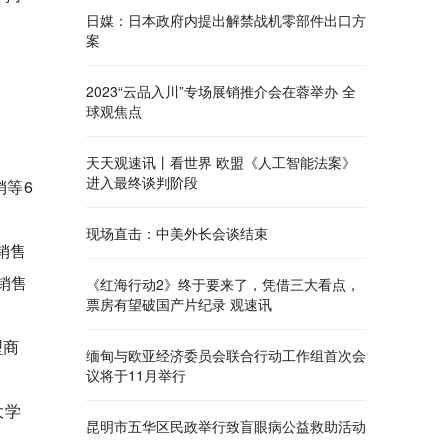
日媒：日本政府内提出解禁战机零部件出口方
案
2023“云品入川”专场展销推介会在蓉举办 全
球观焦点
天天观速讯丨看世界 欧盟《人工智能法案》
进入最终谈判阶段
销等6
现场直击：中美外长会谈结束
销售
销售
《红海行动2》终于要来了，凭借三大看点，
票房有望破国产片纪录 观速讯
型商
缅甸与欧亚经济委员会联合行动工作组首次会
议将于11月举行
大学
昆明市五华区民政举行致盲眼病公益救助活动