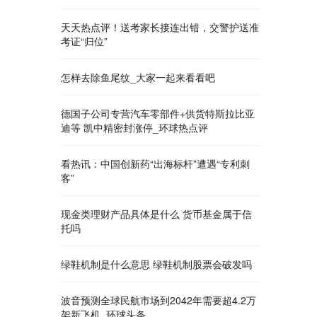
天天热点评！送考家长接连出错，交警护送准
考证“归位”
怎样去除鱼尾纹_大家一起来看看吧
德国子公司专营汽车零部件+供货特斯拉比亚
迪等 凯中精密封涨停_环球热点评
看热讯：中国创新药“出海标杆”遭遇“专利刺
客”
现金类理财产品具体是什么 货币基金属于信
托吗
绿鞋机制是什么意思 绿鞋机制股票会破发吗
波音预测全球民航市场到2042年需要超4.2万
架新飞机_环球头条