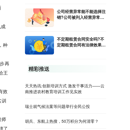
而
公司经营异常能不能选择注
销?公司被列入经营异常的
后果是什么?
也成
不定期租赁合同安全吗?不
，种
定期租赁合同有法律效果
吗?
步再
精彩推送
给王
天天热讯:创新培训方式 激发干事活力——云
有效
南推进农村教育培训工作见实效
实训
瑞士就气候法案等问题举行全民公投
聘师
胡兵、东航上热搜，50万积分为何清零？
聘了