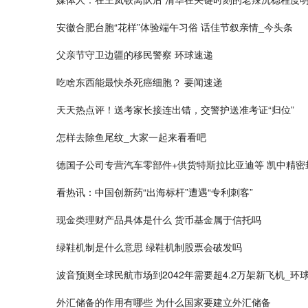
安徽合肥台胞“花样”体验端午习俗 话佳节叙亲情_今头条
父亲节守卫边疆的移民警察 环球速递
吃啥东西能最快杀死癌细胞？ 要闻速递
天天热点评！送考家长接连出错，交警护送准考证“归位”
怎样去除鱼尾纹_大家一起来看看吧
德国子公司专营汽车零部件+供货特斯拉比亚迪等 凯中精密
看热讯：中国创新药“出海标杆”遭遇“专利刺客”
现金类理财产品具体是什么 货币基金属于信托吗
绿鞋机制是什么意思 绿鞋机制股票会破发吗
波音预测全球民航市场到2042年需要超4.2万架新飞机_环
外汇储备的作用有哪些 为什么国家要建立外汇储备