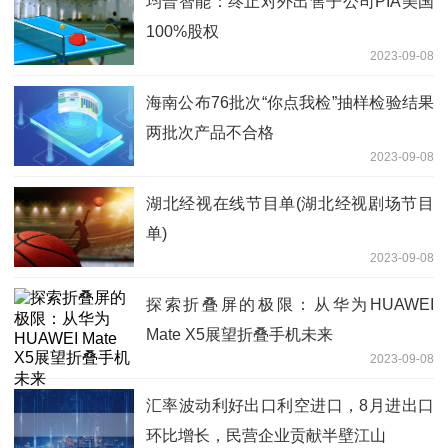
均普智能：终止对外出售子公司PIA美国
100%股权
2023-09-08
海南公布76批次“你点我检”抽样检验结果
两批次产品不合格
2023-09-08
湖北经视在线节目单(湖北经视剧场节目
单)
2023-09-08
探索折叠屏的极限：从华为HUAWEI
Mate X5展望折叠手机未来
2023-09-08
汇率波动利好出口利空进口，8月进出口
环比增长，民营企业贡献半壁江山