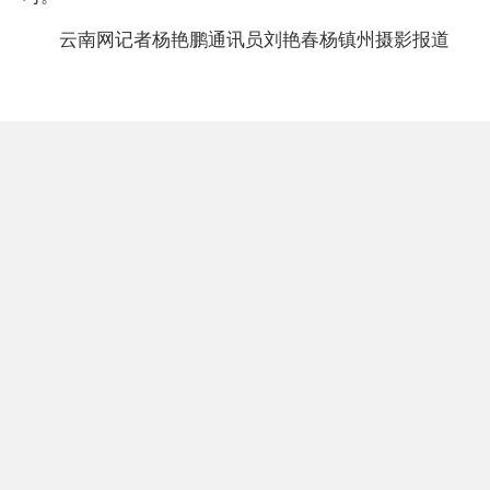
云南网记者杨艳鹏通讯员刘艳春杨镇州摄影报道