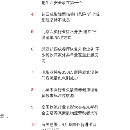
把生命安全放在第一位
4
超四成影院面临关门风险 近七成
影院坚持不裁员
5
北京六类行业暂不开放 建立“三
张清单”管理方式
6
武汉超四成餐厅恢复外卖业务 不
少餐饮商家外卖单量甚至赶超疫
前
7
电影业损失350亿 影院就算没关
门客流量也急剧减少
8
儿童零食行业欠缺营养健康理念
多数未标注过敏源
9
全国物流行业表彰大会在京举行
全面培养高素质物流劳动者大军
挥毫，
10
海关总署：4月我国外贸进出口