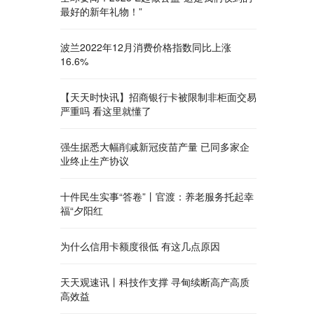
最好的新年礼物！”
波兰2022年12月消费价格指数同比上涨
16.6%
【天天时快讯】招商银行卡被限制非柜面交易
严重吗 看这里就懂了
强生据悉大幅削减新冠疫苗产量 已同多家企
业终止生产协议
十件民生实事“答卷”丨官渡：养老服务托起幸
福“夕阳红
为什么信用卡额度很低 有这几点原因
天天观速讯丨科技作支撑 寻甸续断高产高质
高效益