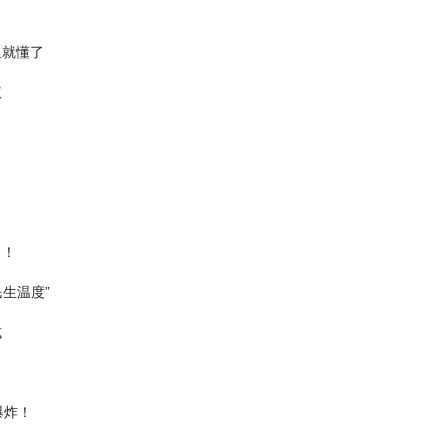
里就懂了
议
名！
生温度”
​
爆炸！