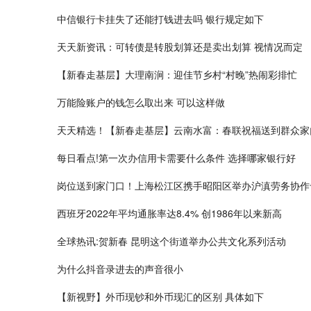
中信银行卡挂失了还能打钱进去吗 银行规定如下
天天新资讯：可转债是转股划算还是卖出划算 视情况而定
【新春走基层】大理南涧：迎佳节乡村“村晚”热闹彩排忙
万能险账户的钱怎么取出来 可以这样做
天天精选！【新春走基层】云南水富：春联祝福送到群众家
每日看点!第一次办信用卡需要什么条件 选择哪家银行好
岗位送到家门口！上海松江区携手昭阳区举办沪滇劳务协作
西班牙2022年平均通胀率达8.4% 创1986年以来新高
全球热讯:贺新春 昆明这个街道举办公共文化系列活动
为什么抖音录进去的声音很小
【新视野】外币现钞和外币现汇的区别 具体如下