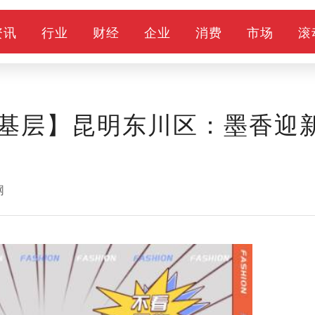
资讯
行业
财经
企业
消费
市场
滚
基层】昆明东川区：墨香迎
网