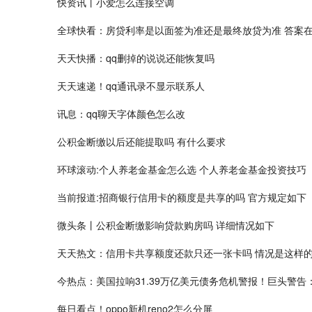
快资讯丨小爱怎么连接空调
全球快看：房贷利率是以面签为准还是最终放贷为准 答案
天天快播：qq删掉的说说还能恢复吗
天天速递！qq通讯录不显示联系人
讯息：qq聊天字体颜色怎么改
公积金断缴以后还能提取吗 有什么要求
环球滚动:个人养老金基金怎么选 个人养老金基金投资技巧
当前报道:招商银行信用卡的额度是共享的吗 官方规定如下
微头条丨公积金断缴影响贷款购房吗 详细情况如下
天天热文：信用卡共享额度还款只还一张卡吗 情况是这样
今热点：美国拉响31.39万亿美元债务危机警报！巨头警告
每日看点！oppo新机reno2怎么分屏