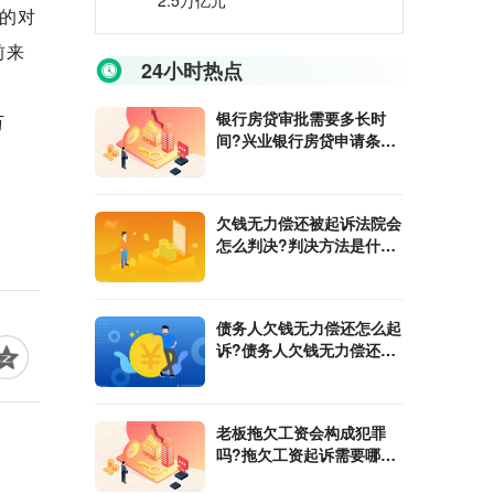
2.5万亿元
福的对
前来
24小时热点
银行房贷审批需要多长时
万
间?兴业银行房贷申请条件
是什么?
欠钱无力偿还被起诉法院会
怎么判决?判决方法是什
么？
债务人欠钱无力偿还怎么起
诉?债务人欠钱无力偿还的
起诉流程
老板拖欠工资会构成犯罪
吗?拖欠工资起诉需要哪些
证据?