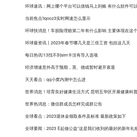
环球速讯：网上哪个平台可以借钱马上到账 有什么软件可
当前焦点!iqooz3实时网速怎么显示
环球快消息！车损险理赔第二年有什么影响 主要体现在这
环球最资讯丨2023年春节哪几天是三倍工资 包括这几天
每日热讯!13找不到sim卡没有导入选项
经济增速意外高于预期，英、德或暂时避开衰退
天天看点：qq小窝内测中怎么进
世界消息！培育良好健康生活方式 昆明五华区开展健康科
世界热消息：微信群成员怎样完成群公告
全球看点：2023退休金领取条件及标准 最新政策如下
全球要闻：2023 E起做公益“这是我们收到的最好的新年礼