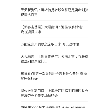
天天新资讯：可转债是转股划算还是卖出划算
视情况而定
【新春走基层】大理南涧：迎佳节乡村“村
晚”热闹彩排忙
万能险账户的钱怎么取出来 可以这样做
天天精选！【新春走基层】云南水富：春联祝
福送到群众家门口
每日看点!第一次办信用卡需要什么条件 选择
哪家银行好
岗位送到家门口！上海松江区携手昭阳区举办
沪滇劳务协作专场招聘会
西班牙2022年平均通胀率达8.4% 创1986年