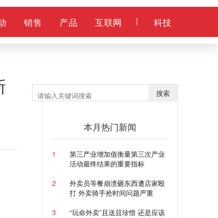
动
销售
产品
互联网
科技
新
搜索
本月热门新闻
1
第三产业增加值衡量第三次产业
活动最终结果的重要指标
2
外卖员等餐崩溃砸东西遭店家殴
打 外卖骑手抢时间问题严重
3
“玩命外卖”且送且珍惜 还是应该