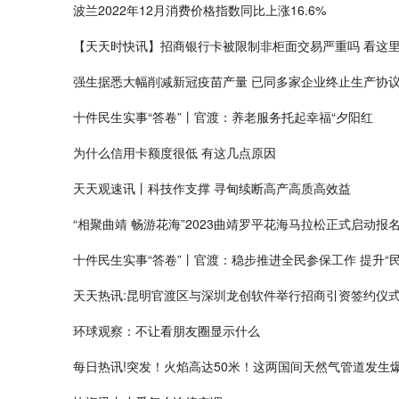
波兰2022年12月消费价格指数同比上涨16.6%
【天天时快讯】招商银行卡被限制非柜面交易严重吗 看这
强生据悉大幅削减新冠疫苗产量 已同多家企业终止生产协
十件民生实事“答卷”丨官渡：养老服务托起幸福“夕阳红
为什么信用卡额度很低 有这几点原因
天天观速讯丨科技作支撑 寻甸续断高产高质高效益
“相聚曲靖 畅游花海”2023曲靖罗平花海马拉松正式启动报
十件民生实事“答卷”丨官渡：稳步推进全民参保工作 提升“民
天天热讯:昆明官渡区与深圳龙创软件举行招商引资签约仪式
环球观察：不让看朋友圈显示什么
每日热讯!突发！火焰高达50米！这两国间天然气管道发生