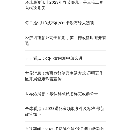
环球最资讯丨2023年春节哪几天是三倍工资
包括这几天
每日热讯!13找不到sim卡没有导入选项
经济增速意外高于预期，英、德或暂时避开衰
退
天天看点：qq小窝内测中怎么进
世界消息！培育良好健康生活方式 昆明五华
区开展健康科普宣传
世界热消息：微信群成员怎样完成群公告
全球看点：2023退休金领取条件及标准 最新
政策如下
全球要闻：2023 E起做公益“这是我们收到的