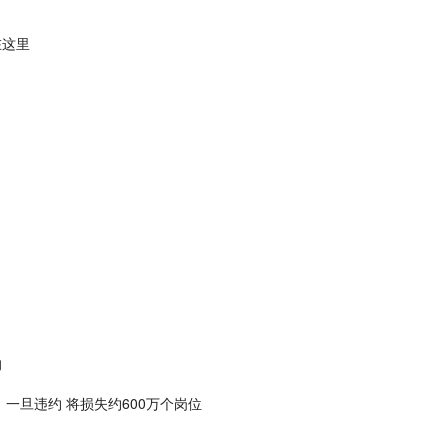
在这里
的
：一旦违约 将损失约600万个岗位