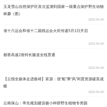
玉龙雪山自然保护区首次监测到国家一级重点保护野生动物
林麝（图）
2022-04-29
省十六运会和省十二届残运会火炬传递5月1日开启
2022-04-29
都香高速2座特长隧道全线贯通
2022-04-29
【云报全媒体走进曲靖】富源：借“船”乘“风”闲置资源破茧成
蝶
2022-04-29
云南保山：率先规划建设极小种群野生植物专类园