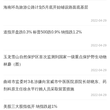
海南环岛旅游公路计划5月底开始铺设路面底基层
2022-04-29
道指开盘跌0.3% 标普500跌0.9% 纳指跌1.2%
2022-04-29
玉龙雪山自然保护区首次监测到国家一级重点保护野生动物
林麝（图）
2022-04-29
曲靖市监委对3名涉嫌向宣威市中医医院原院长胡晓东、药
剂科原主任徐永平行贿人员采取留置措施
2022-04-29
美股三大股指低开 纳指跌超1%