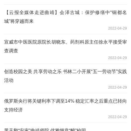
【云报全媒体走进曲靖】会泽古城：保护修缮中“铜都名
城”将穿越而来
2022-04-29
宣威市中医医院原院长胡晓东、药剂科原主任徐永平接受审
查调查
2022-04-29
创造校园之美 共享劳动之乐 书林二小开展“五一劳动节”实践
活动
2022-04-29
俄罗斯央行将关键利率下调至14% 稳定汇率之后重点已转向
支持经济
2022-04-29
黑天鹅“安家”曲靖师院 优雅惬意“醉”校园