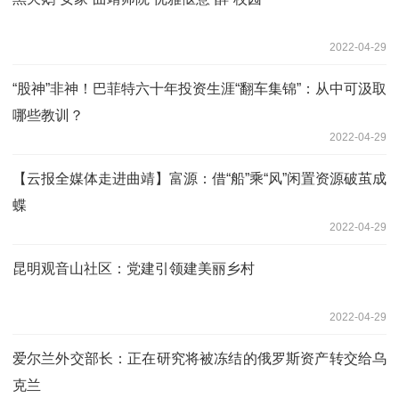
2022-04-29
“股神”非神！巴菲特六十年投资生涯“翻车集锦”：从中可汲取
哪些教训？
2022-04-29
【云报全媒体走进曲靖】富源：借“船”乘“风”闲置资源破茧成
蝶
2022-04-29
昆明观音山社区：党建引领建美丽乡村
2022-04-29
爱尔兰外交部长：正在研究将被冻结的俄罗斯资产转交给乌
克兰