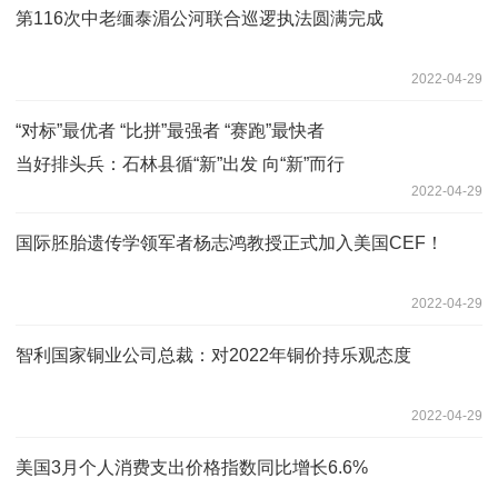
第116次中老缅泰湄公河联合巡逻执法圆满完成
2022-04-29
“对标”最优者 “比拼”最强者 “赛跑”最快者
当好排头兵：石林县循“新”出发 向“新”而行
2022-04-29
国际胚胎遗传学领军者杨志鸿教授正式加入美国CEF！
2022-04-29
智利国家铜业公司总裁：对2022年铜价持乐观态度
2022-04-29
美国3月个人消费支出价格指数同比增长6.6%